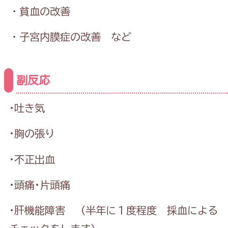
・貧血の改善
・子宮内膜症の改善 など
副反応
·吐き気
·胸の張り
·不正出血
·頭痛·片頭痛
·肝機能障害 （半年に１度程度 採血による