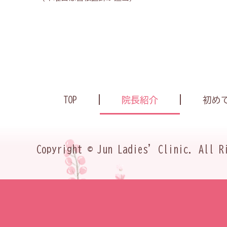
TOP
院長紹介
初め
Copyright © Jun Ladies' Clinic. All R