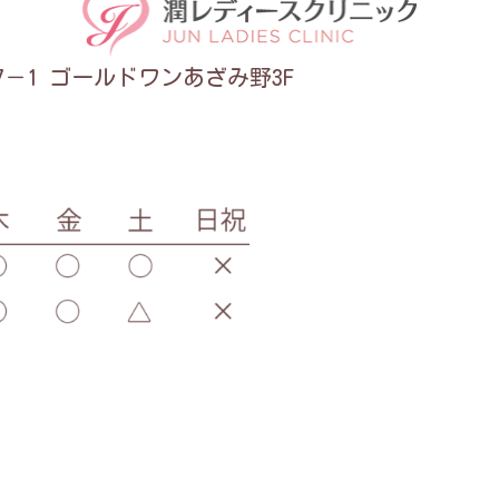
7－1
ゴールドワンあざみ野3F